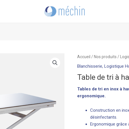
quantité
Accueil
/
Nos produits
/
Logi
de
Blanchisserie
,
Logistique Ho
Table
Table de tri à h
de
tri
Tables de tri en inox à ha
à
ergonomique.
hauteur
variable
Construction en inox
désinfectants.
Ergonomique grâce à