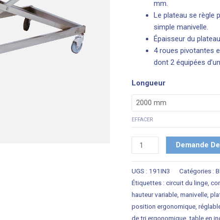
mm.
Le plateau se règle pa
simple manivelle.
Épaisseur du platea
4 roues pivotantes 
dont 2 équipées d’un 
Longueur
EFFACER
Demande De 
UGS :
191IN3
Catégories :
B
Étiquettes :
circuit du linge
,
con
hauteur variable
,
manivelle
,
pla
position ergonomique
,
réglabl
de tri ergonomique
,
table en i