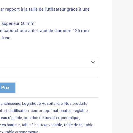
r rapport à la taille de l’utilisateur grâce à une
u supérieur 50 mm.
en caoutchouc anti-trace de diamètre 125 mm
frein.
Prix
lanchisserie
,
Logistique Hospitalière
,
Nos produits
fort d'utilisation
,
confort optimal
,
hauteur réglable
,
teau réglable
,
position de travail ergonomique
,
e en hauteur
,
table à hauteur variable
,
table de tri
,
table
nox
,
table ergonomique