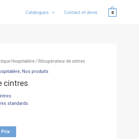
Catalogues
Contact et devis
0
stique Hospitalière
/ Récupérateur de cintres
spitalière
,
Nos produits
 cintres
intres.
res standards.
Prix