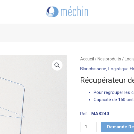
quantité
Accueil
/
Nos produits
/
Logi
de
Blanchisserie
,
Logistique Ho
Récupérateur
Récupérateur de
de
cintres
Pour regrouper les c
Capacité de 150 cint
Réf. :
MA8240
Demande De 