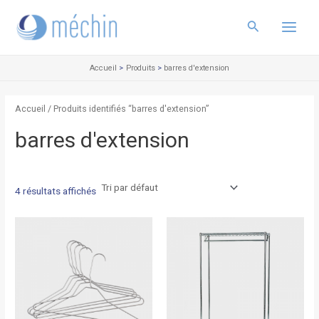
Aller
Main
au
Rechercher
Menu
contenu
Accueil
Produits
barres d'extension
Accueil
/ Produits identifiés “barres d'extension”
barres d'extension
4 résultats affichés