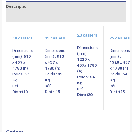
Description
Informations complémentaires
20 casiers
10 casiers
15 casiers
25 casiers
Dimensions
Dimensions
Dimensions
Dimensions
(mm) :
(mm) :
610
(mm) :
910
(mm) :
1220 x
x 457 x
x 457 x
1520 x 457
457x 1780
1780 (h)
1780 (h)
x 1780 (h)
(h)
Poids :
31
Poids :
45
Poids :
64
Poids :
54
Kg
Kg
Kg
Kg
Réf. :
Réf. :
Réf. :
Réf. :
Distri10
Distri15
Distri25
Distri20