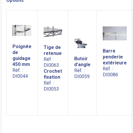
Options
Poignée
Tige de
Barre
de
retenue
penderie
guidage
Butoir
Réf. :
extérieure
450 mm
d’angle
DI0063
Réf. :
Réf. :
Réf. :
Crochet
DI0086
DI0044
DI0059
fixation
Réf. :
DI0053