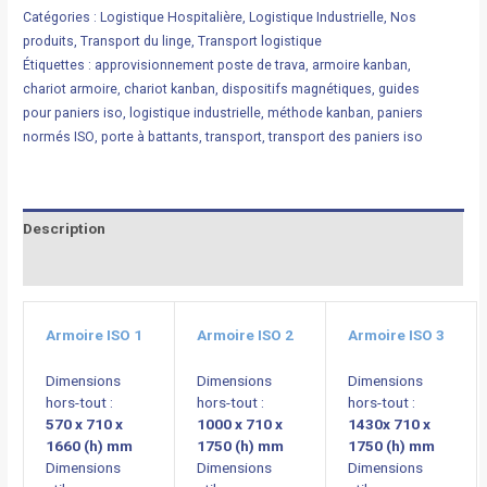
Catégories :
Logistique Hospitalière
,
Logistique Industrielle
,
Nos
produits
,
Transport du linge
,
Transport logistique
Étiquettes :
approvisionnement poste de trava
,
armoire kanban
,
chariot armoire
,
chariot kanban
,
dispositifs magnétiques
,
guides
pour paniers iso
,
logistique industrielle
,
méthode kanban
,
paniers
normés ISO
,
porte à battants
,
transport
,
transport des paniers iso
Description
Informations complémentaires
Armoire ISO 1
Armoire ISO 2
Armoire ISO 3
Dimensions
Dimensions
Dimensions
hors-tout :
hors-tout :
hors-tout :
570 x 710 x
1000 x 710 x
1430x 710 x
1660 (h) mm
1750 (h) mm
1750 (h) mm
Dimensions
Dimensions
Dimensions