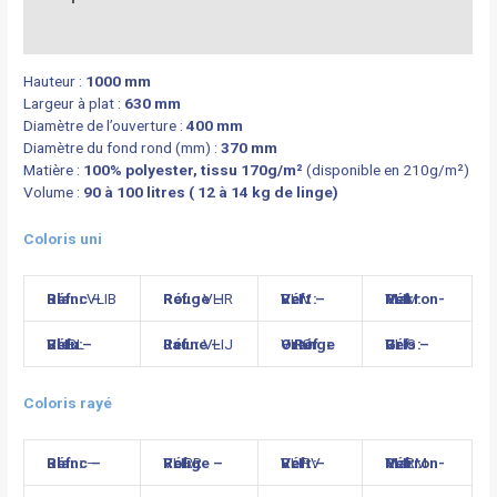
Informations complémentaires
Hauteur :
1000 mm
Largeur à plat :
630 mm
Diamètre de l’ouverture :
400 mm
Diamètre du fond rond (mm) :
370 mm
Matière :
100% polyester, tissu 170g/m²
(disponible en 210g/m²)
Volume :
90 à 100 litres ( 12 à 14 kg de linge)
Coloris uni
Blanc – Réf. :
VLIB
Rouge – Réf. :
VLIR
Vert – Réf. :
VLIV
Marron- Réf. :
VLIM
Bleu – Réf. :
VLIBL
Jaune – Réf. :
VLIJ
Orange – Réf. :
VLIO
Gris – Réf. :
VLIG
Coloris rayé
Blanc – Réf. :
–
Rouge – Réf. :
VLIRR
Vert – Réf. :
VLIRV
Marron- Réf. :
VLIRM