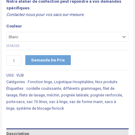
Notre atelier de confection peut répondre à vos demandes
spécifiques.
Contactez nous pour vos sacs sur-mesure.
Couleur
EFFACER
Demande De Prix
UGS :
VLIB
Catégories :
Fonction linge
,
Logistique Hospitalière
,
Nos produits
Étiquettes :
cordelle coulissante
,
différents grammages
,
filet de
lavage
,
filets de lavage
,
méchin
,
poignée latérale
,
poignée renforcée
,
porte-sacs
,
sac 70 litres
,
sac à linge
,
sac de forme marin
,
sacs à
linge
,
système de blocage fix-lock
Description