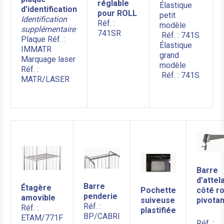
réglable
Élastique
d’identification
pou
r R
O
LL
petit
Identification
Réf. :
modèle
supplémentaire
741SR
Réf. : 741S
Plaque Réf. :
Élastique
IMMATR
grand
Marquage laser
modèle
Réf. :
Réf. : 741S
MATR/LASER
Barre
d’attel
Barre
Étagère
côté r
Pochette
penderie
amovible
pivota
suiveuse
Réf. :
Réf. :
plastifiée
BP/CABRI
ETAM/771F
Réf. :