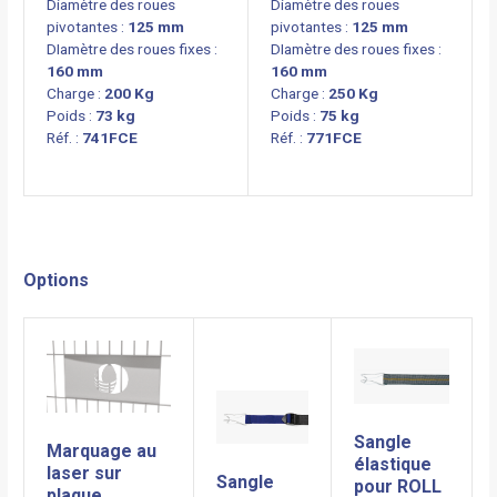
Diamètre des roues
Diamètre des roues
pivotantes :
125 mm
pivotantes :
125 mm
DIamètre des roues fixes :
DIamètre des roues fixes :
160 mm
160 mm
Charge :
200 Kg
Charge :
250 Kg
Poids :
73 kg
Poids :
75 kg
Réf. :
741FCE
Réf. :
771FCE
Options
Sangle
Marquage au
élastique
laser sur
Sangle
pou
r R
O
LL
plaque