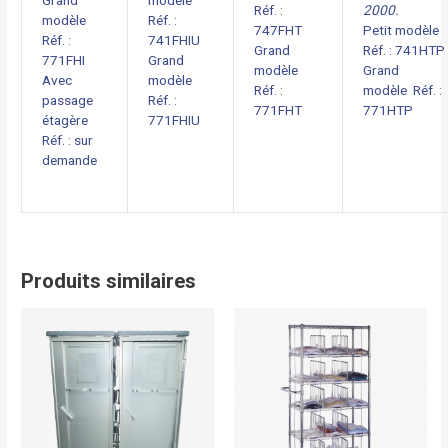
Grand
modèle
Réf. :
2000.
modèle
Réf. :
747FHT
Petit modèle
Réf. :
741FHIU
Grand
Réf. : 741HTP
771FHI
Grand
modèle
Grand
Avec
modèle
Réf. :
modèle Réf. :
passage
Réf. :
771FHT
771HTP
étagère
771FHIU
Réf. : sur
demande
Produits similaires