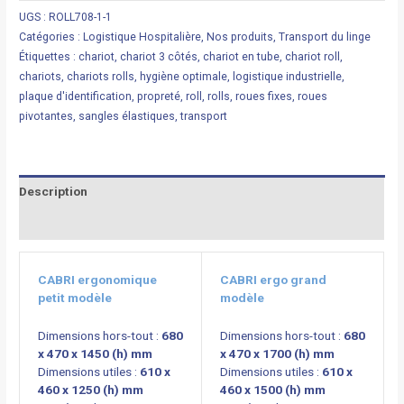
UGS :
ROLL708-1-1
Catégories :
Logistique Hospitalière
,
Nos produits
,
Transport du linge
Étiquettes :
chariot
,
chariot 3 côtés
,
chariot en tube
,
chariot roll
,
chariots
,
chariots rolls
,
hygiène optimale
,
logistique industrielle
,
plaque d'identification
,
propreté
,
roll
,
rolls
,
roues fixes
,
roues
pivotantes
,
sangles élastiques
,
transport
Description
Informations complémentaires
CABRI ergonomique
CABRI ergo grand
petit modèle
modèle
Dimensions hors-tout :
680
Dimensions hors-tout :
680
x 470 x 1450 (h) mm
x 470 x 1700 (h) mm
Dimensions utiles :
610 x
Dimensions utiles :
610 x
460 x 1250 (h) mm
460 x 1500 (h) mm