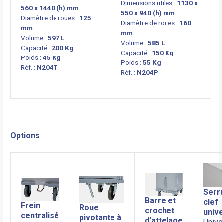
Dimensions utiles :
1130 x
560 x 1440 (h) mm
550 x 940 (h) mm
Diamètre de roues :
125
Diamètre de roues :
160
mm
mm
Volume :
597 L
Volume :
585 L
Capacité :
200 Kg
Capacité :
150 Kg
Poids :
45 Kg
Poids :
55 Kg
Réf. :
N204T
Réf. :
N204P
Options
Serr
Barre et
clef
Frein
Roue
crochet
univ
centralisé
pivotante à
d’attelage
Unive