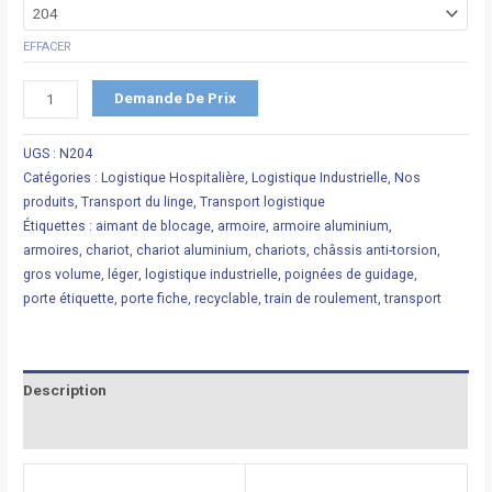
EFFACER
Demande De Prix
UGS :
N204
Catégories :
Logistique Hospitalière
,
Logistique Industrielle
,
Nos
produits
,
Transport du linge
,
Transport logistique
Étiquettes :
aimant de blocage
,
armoire
,
armoire aluminium
,
armoires
,
chariot
,
chariot aluminium
,
chariots
,
châssis anti-torsion
,
gros volume
,
léger
,
logistique industrielle
,
poignées de guidage
,
porte étiquette
,
porte fiche
,
recyclable
,
train de roulement
,
transport
Description
Informations complémentaires