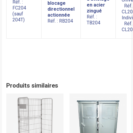
Réf. :
blocage
en acier
Réf. 
FC204
directionnel
zingué
CL20
(sauf
actionnée
Réf. :
Indiv
204T)
Réf. : RB204
TB204
Réf. 
CL20
Produits similaires