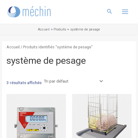
Aller
Main
au
Rechercher
Menu
contenu
Accueil
Produits
système de pesage
Accueil
/ Produits identifiés “système de pesage”
système de pesage
3 résultats affichés