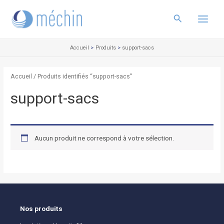
Aller
Main
au
Rechercher
Menu
contenu
Accueil
Produits
support-sacs
Accueil
/ Produits identifiés “support-sacs”
support-sacs
Aucun produit ne correspond à votre sélection.
Nos produits