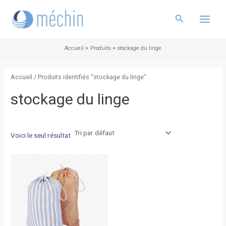
Aller
Main
au
Rechercher
Menu
contenu
Accueil
Produits
stockage du linge
Accueil
/ Produits identifiés “stockage du linge”
stockage du linge
Voici le seul résultat