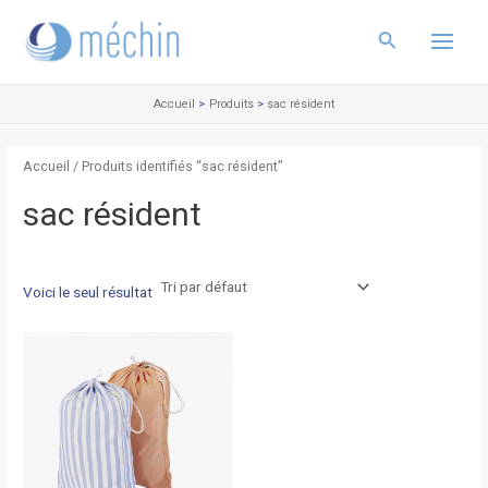
Aller
Main
au
Rechercher
Menu
contenu
Accueil
Produits
sac résident
Accueil
/ Produits identifiés “sac résident”
sac résident
Voici le seul résultat