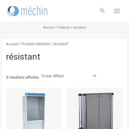
Aller
Main
au
Rechercher
Menu
contenu
Accueil
Produits
résistant
Accueil
/ Produits identifiés “résistant”
résistant
9 résultats affichés