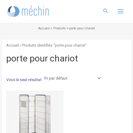
Aller
Main
au
Rechercher
Menu
contenu
Accueil
Produits
porte pour chariot
Accueil
/ Produits identifiés “porte pour chariot”
porte pour chariot
Voici le seul résultat