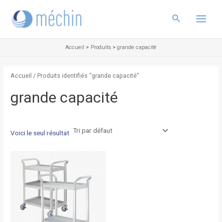
Aller
Main
au
Rechercher
Menu
contenu
Accueil
Produits
grande capacité
Accueil
/ Produits identifiés “grande capacité”
grande capacité
Voici le seul résultat