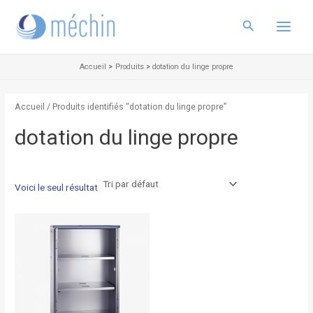
Aller
Main
au
Rechercher
Menu
contenu
Accueil
Produits
dotation du linge propre
Accueil
/ Produits identifiés “dotation du linge propre”
dotation du linge propre
Voici le seul résultat