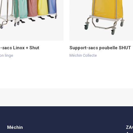
-sacs Linox + Shut
Support-sacs poubelle SHUT
on linge
Méchin Collecte
Méchin
ZAC