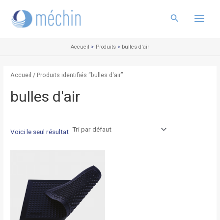
Aller
Main
au
Rechercher
Menu
contenu
Accueil
Produits
bulles d'air
Accueil
/ Produits identifiés “bulles d'air”
bulles d'air
Voici le seul résultat