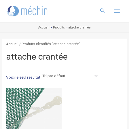
Aller
Main
au
Rechercher
Menu
contenu
Accueil
Produits
attache crantée
Accueil
/ Produits identifiés “attache crantée”
attache crantée
Voici le seul résultat